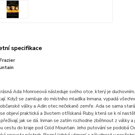
tní specifikace
Frazier
untain
rásná Ada Monroeová následuje svého otce, který je duchovním,
ekají. Když se zamiluje do místního mladíka Inmana, vypadá všechn
občanské války a Adin otec nečekaně zemře. Ada se sama stará o 
se objeví praktická a životem otřískaná Ruby, která se k ní nastě
přežívají, jak se dá. Inman se zatím rozhodne zběhnout z války 
u cestu do kraje pod Cold Mountain. Jeho putování se podobá O
ká spousta nástrah. Pozná lidské utrpení a záludnost v nesčetný