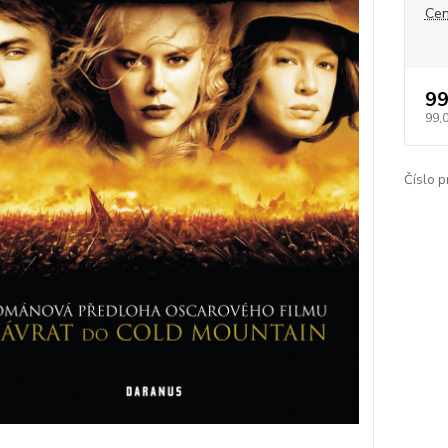
Cen
99
99,
Číslo p