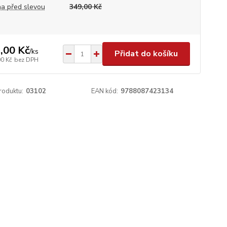
a před slevou
349,00 Kč
,00 Kč
/
ks
Přidat do košíku
00 Kč
bez DPH
roduktu:
03102
EAN kód:
9788087423134