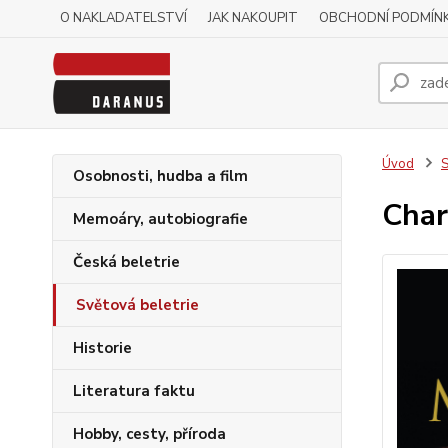
O NAKLADATELSTVÍ
JAK NAKOUPIT
OBCHODNÍ PODMÍN
Úvod
S
Osobnosti, hudba a film
Char
Memoáry, autobiografie
Česká beletrie
Světová beletrie
Historie
Literatura faktu
Hobby, cesty, příroda