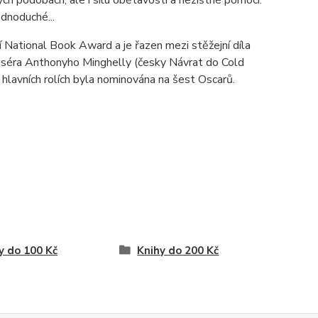
dnoduché...
í National Book Award a je řazen mezi stěžejní díla
ežiséra Anthonyho Minghelly (česky Návrat do Cold
avních rolích byla nominována na šest Oscarů.
y do 100 Kč
Knihy do 200 Kč