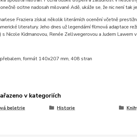
onečně ocitne nadosah milované Adě, ukáže se, že nic není tak je
rlese Fraziera získal několik literárních ocenění včetně prestižn
merické literatury. Jeho dnes už legendární filmová adaptace r
) s Nicole Kidmanovou, Renée Zellwegerovou a Judem Lawem v hl
 přebalem, formát 140x207 mm, 408 stran
zařazeno v kategoriích
vá beletrie
Historie
Knih