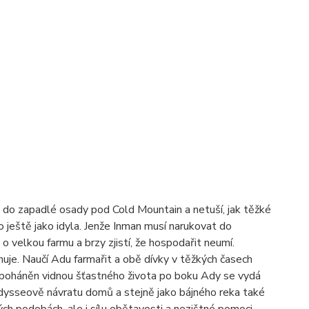
 do zapadlé osady pod Cold Mountain a netuší, jak těžké
o ještě jako idyla. Jenže Inman musí narukovat do
velkou farmu a brzy zjistí, že hospodařit neumí.
huje. Naučí Adu farmařit a obě dívky v těžkých časech
a poháněn vidnou šťastného života po boku Ady se vydá
dysseově návratu domů a stejně jako bájného reka také
ch podobách, ale i sílu obětavosti a nezištné pomoci.