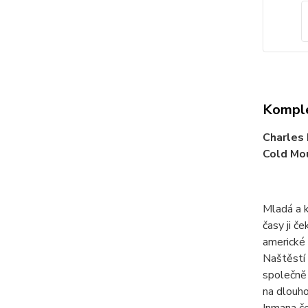
Komple
Charles 
Cold Mo
Mladá a k
časy ji č
americké 
Naštěstí 
společně 
na dlouho
Inmana če