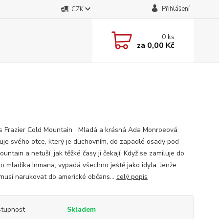
Přihlášení
CZK
0
ks
za
0,00 Kč
s Frazier Cold Mountain Mladá a krásná Ada Monroeová
uje svého otce, který je duchovním, do zapadlé osady pod
untain a netuší, jak těžké časy ji čekají. Když se zamiluje do
ho mladíka Inmana, vypadá všechno ještě jako idyla. Jenže
musí narukovat do americké občans...
celý popis
tupnost
Skladem