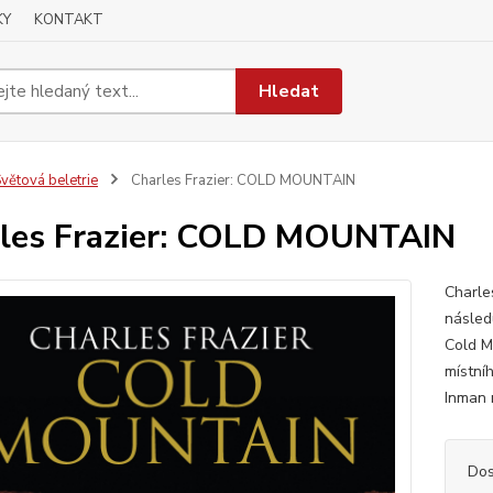
KY
KONTAKT
Hledat
větová beletrie
Charles Frazier: COLD MOUNTAIN
les Frazier: COLD MOUNTAIN
Charle
násled
Cold Mo
místní
Inman 
Dos