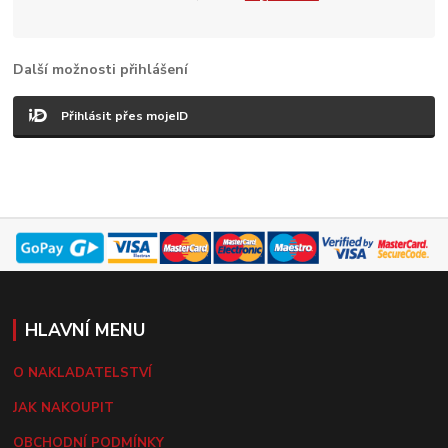
Další možnosti přihlášení
Přihlásit přes mojeID
HLAVNÍ MENU
O NAKLADATELSTVÍ
JAK NAKOUPIT
OBCHODNÍ PODMÍNKY