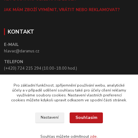
JAK MÁM ZBOŽÍ VYMĚNIT, VRÁTIT NEBO REKLAMOVAT?
KONTAKT
E-MAIL
hlavac@daranus.cz
TELEFON
(+420) 724 215 294 (10.00-18.00 hod.)
KORESPONDENČNÍ ADRESA
Pro základní funkčnost, zpříjemnění používání webu, analytické
Creative Booster, s.r.o.
účely a v případě udělení souhlasu také pro účely cílení reklamy
K Vizerce 64
využíváme soubory cookies. Nastavení vlastních preferencí
164 00 Praha 6
cookies můžete kdykoli upravit odkazem ve spodní části stránek.
© Creative Booster, s.r.o.
Souhlasím
Nastavení
Souhlas můžete odmítnout
zde
.