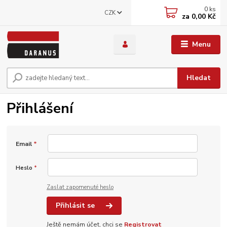
0
ks
CZK
za
0,00 Kč
Menu
Hledat
Přihlášení
Email
*
Heslo
*
Zaslat zapomenuté heslo
Přihlásit se
Ještě nemám účet, chci se
Registrovat