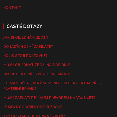
KONTAKT
ČASTÉ DOTAZY
JAK SI OBJEDNÁM ZBOŽÍ?
DO JAKÝCH ZEMÍ ZASÍLÁTE?
KOLIK STOJÍ POŠTOVNÉ?
MŮŽU OBJEDNAT ZBOŽÍ NA DOBÍRKU?
JAK SE PLATÍ PŘES PLATEBNÍ BRÁNU?
CO MÁM DĚLAT, KDYŽ SE MI NEPOVEDLA PLATBA PŘES
PLATEBNÍ BRÁNU?
MŮŽU ZAPLATIT PŘÍMÝM PŘEVODEM NA VÁŠ ÚČET?
JE MOŽNÝ OSOBNÍ ODBĚR ZBOŽÍ?
KDY DOSTANU OBJEDNANÉ ZBOŽÍ?