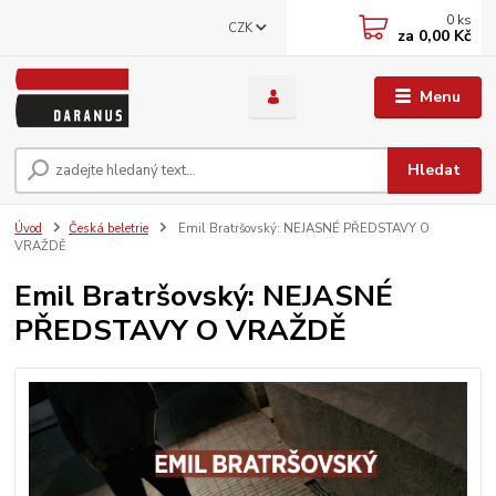
0
ks
CZK
za
0,00 Kč
Menu
Hledat
Úvod
Česká beletrie
Emil Bratršovský: NEJASNÉ PŘEDSTAVY O
VRAŽDĚ
Emil Bratršovský: NEJASNÉ
PŘEDSTAVY O VRAŽDĚ