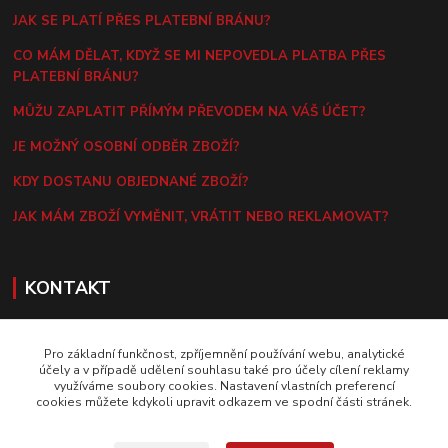
JAK SE PLATÍ PŘES PLATEBNÍ BRÁNU?
CO MÁM DĚLAT, KDYŽ SE MI NEPOVEDLA PLATBA PŘES
PLATEBNÍ BRÁNU?
MŮŽU ZAPLATIT PŘÍMÝM PŘEVODEM NA VÁŠ ÚČET?
JE MOŽNÝ OSOBNÍ ODBĚR ZBOŽÍ?
KDY DOSTANU OBJEDNANÉ ZBOŽÍ?
JAK MÁM ZBOŽÍ VYMĚNIT, VRÁTIT NEBO REKLAMOVAT?
KONTAKT
E-MAIL
hlavac@daranus.cz
Pro základní funkčnost, zpříjemnění používání webu, analytické
účely a v případě udělení souhlasu také pro účely cílení reklamy
TELEFON
využíváme soubory cookies. Nastavení vlastních preferencí
cookies můžete kdykoli upravit odkazem ve spodní části stránek.
(+420) 724 215 294 (10.00-18.00 hod.)
KORESPONDENČNÍ ADRESA