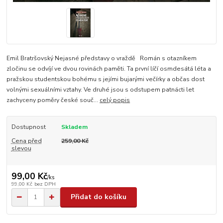
Emil Bratršovský Nejasné představy o vraždě Román s otazníkem
zločinu se odvíjí ve dvou rovinách paměti. Ta první líčí osmdesátá léta a
pražskou studentskou bohému s jejími bujarými večírky a občas dost
volnými sexuálními vztahy. Ve druhé jsou s odstupem patnácti let
zachyceny poměry české souč...
celý popis
Dostupnost
Skladem
Cena před
259,00 Kč
slevou
99,00 Kč
/
ks
99,00 Kč
bez DPH
Přidat do košíku