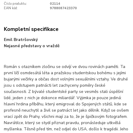
Číslo produktu:
02114
EAN kód:
9788087423370
Kompletní specifikace
Emil Bratršovský
Nejasné představy o vraždě
Román s otazníkem zločinu se odvíjí ve dvou rovinách paměti. Ta
první líčí osmdesátá léta a pražskou studentskou bohému s jejími
bujarými večírky a občas dost volnými sexuálními vztahy. Ve druhé
jsou s odstupem patnácti let zachyceny poměry české
současnosti. Z bývalé studentské party se vesměs stali úspěšní
lidé, jeden z nich je dokonce miliardář. Výjimka je pouze jediná:
hlavní hrdina příběhu, který emigroval do Spojených států, kde se
profesně neuchytil a živil se patnáct let jako dělník. Když se ovšem
vrací zpět do Prahy, všichni mají za to, že je špičkovým fotografem.
Navrátilce, který se stydí přiznat pravdu, pronásleduje utkvělá
myšlenka. Těsně před tím, než odjel do USA, došlo k tragédii. Jeho