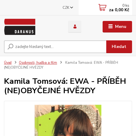
0
ks
CZK
za
0,00 Kč
Menu
Hledat
Úvod
Osobnosti, hudba a film
Kamila Tomsová: EWA - PŘÍBĚH
(NE)OBYČEJNÉ HVĚZDY
Kamila Tomsová: EWA - PŘÍBĚH
(NE)OBYČEJNÉ HVĚZDY