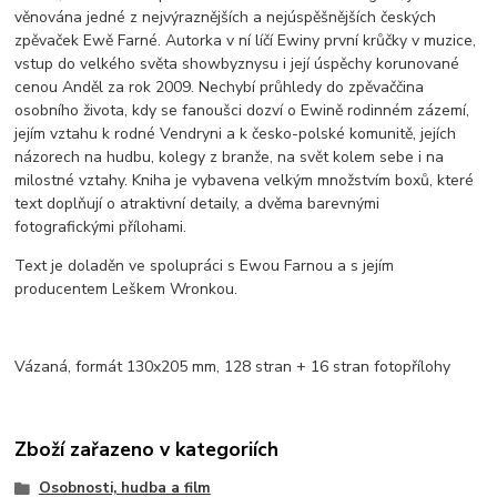
věnována jedné z nejvýraznějších a nejúspěšnějších českých
zpěvaček Ewě Farné. Autorka v ní líčí Ewiny první krůčky v muzice,
vstup do velkého světa showbyznysu i její úspěchy korunované
cenou Anděl za rok 2009. Nechybí průhledy do zpěvaččina
osobního života, kdy se fanoušci dozví o Ewině rodinném zázemí,
jejím vztahu k rodné Vendryni a k česko-polské komunitě, jejích
názorech na hudbu, kolegy z branže, na svět kolem sebe i na
milostné vztahy. Kniha je vybavena velkým množstvím boxů, které
text doplňují o atraktivní detaily, a dvěma barevnými
fotografickými přílohami.
Text je doladěn ve spolupráci s Ewou Farnou a s jejím
producentem Leškem Wronkou.
Vázaná, formát 130x205 mm, 128 stran + 16 stran fotopřílohy
Zboží zařazeno v kategoriích
Osobnosti, hudba a film