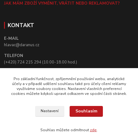
JAK MÁM ZBOŽÍ VYMĚNIT, VRÁTIT NEBO REKLAMOVAT?
KONTAKT
E-MAIL
hlavac@daranus.cz
TELEFON
(+420) 724 215 294 (10.00-18.00 hod.)
KORESPONDENČNÍ ADRESA
Pro základní funkčnost, zpříjemnění používání webu, analytické
Creative Booster, s.r.o.
účely a v případě udělení souhlasu také pro účely cílení reklamy
K Vizerce 64
využíváme soubory cookies. Nastavení vlastních preferencí
164 00 Praha 6
cookies můžete kdykoli upravit odkazem ve spodní části stránek.
© Creative Booster, s.r.o.
Souhlasím
Nastavení
Souhlas můžete odmítnout
zde
.