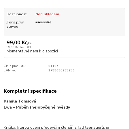
Dostupnost
Není skladem
Cena před
249,00 Kč
slevou
99,00 Kč
/
ks
99,00 Kč
bez DPH
Momentálně není k dispozici
Číslo produktu:
01106
EAN kód:
9788086983936
Kompletní specifikace
Kamila Tomsová
Ewa – Příběh (ne)obyčejné hvězdy
Knížka, kterou ocení především čtenáři z řad teenagerů, je