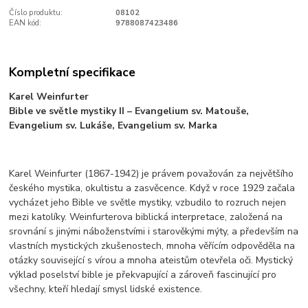
Číslo produktu:
08102
EAN kód:
9788087423486
Kompletní specifikace
Karel Weinfurter
Bible ve světle mystiky II – Evangelium sv. Matouše,
Evangelium sv. Lukáše, Evangelium sv. Marka
Karel Weinfurter (1867-1942) je právem považován za největšího
českého mystika, okultistu a zasvěcence. Když v roce 1929 začala
vycházet jeho Bible ve světle mystiky, vzbudilo to rozruch nejen
mezi katolíky. Weinfurterova biblická interpretace, založená na
srovnání s jinými náboženstvími i starověkými mýty, a především na
vlastních mystických zkušenostech, mnoha věřícím odpověděla na
otázky související s vírou a mnoha ateistům otevřela oči. Mystický
výklad poselství bible je překvapující a zároveň fascinující pro
všechny, kteří hledají smysl lidské existence.