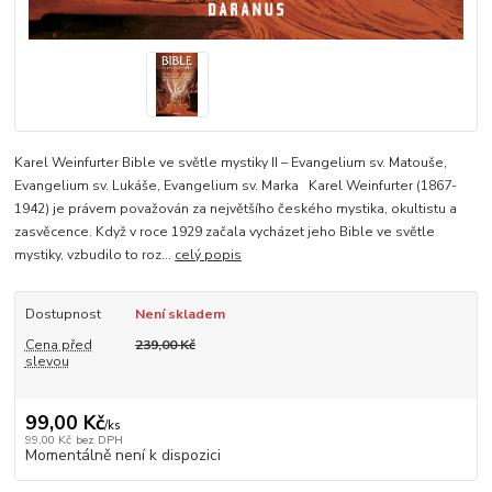
Karel Weinfurter Bible ve světle mystiky II – Evangelium sv. Matouše,
Evangelium sv. Lukáše, Evangelium sv. Marka Karel Weinfurter (1867-
1942) je právem považován za největšího českého mystika, okultistu a
zasvěcence. Když v roce 1929 začala vycházet jeho Bible ve světle
mystiky, vzbudilo to roz...
celý popis
Dostupnost
Není skladem
Cena před
239,00 Kč
slevou
99,00 Kč
/
ks
99,00 Kč
bez DPH
Momentálně není k dispozici