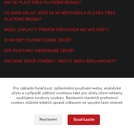
JAK SE PLATÍ PŘES PLATEBNÍ BRÁNU?
CO MÁM DĚLAT, KDYŽ SE MI NEPOVEDLA PLATBA PŘES
PLATEBNÍ BRÁNU?
MŮŽU ZAPLATIT PŘÍMÝM PŘEVODEM NA VÁŠ ÚČET?
JE MOŽNÝ OSOBNÍ ODBĚR ZBOŽÍ?
KDY DOSTANU OBJEDNANÉ ZBOŽÍ?
JAK MÁM ZBOŽÍ VYMĚNIT, VRÁTIT NEBO REKLAMOVAT?
KONTAKT
Pro základní funkčnost, zpříjemnění používání webu, analytické
účely a v případě udělení souhlasu také pro účely cílení reklamy
E-MAIL
využíváme soubory cookies. Nastavení vlastních preferencí
hlavac@daranus.cz
cookies můžete kdykoli upravit odkazem ve spodní části stránek.
TELEFON
(+420) 724 215 294 (10.00-18.00 hod.)
Souhlasím
Nastavení
KORESPONDENČNÍ ADRESA