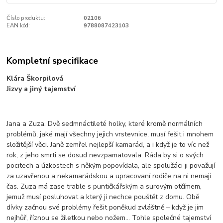
Číslo produktu:
02106
EAN kód:
9788087423103
Kompletní specifikace
Klára Škorpilová
Jizvy a jiný tajemství
Jana a Zuza. Dvě sedmnáctileté holky, které kromě normálních
problémů, jaké mají všechny jejich vrstevnice, musí řešit i mnohem
složitější věci. Janě zemřel nejlepší kamarád, a i když je to víc než
rok, z jeho smrti se dosud nevzpamatovala. Ráda by si o svých
pocitech a úzkostech s někým popovídala, ale spolužáci ji považují
za uzavřenou a nekamarádskou a upracovaní rodiče na ni nemají
čas. Zuza má zase trable s puntičkářským a surovým otčímem,
jemuž musí posluhovat a který ji nechce pouštět z domu. Obě
dívky začnou své problémy řešit poněkud zvláštně – když je jim
nejhůř, říznou se žiletkou nebo nožem... Tohle společné tajemství