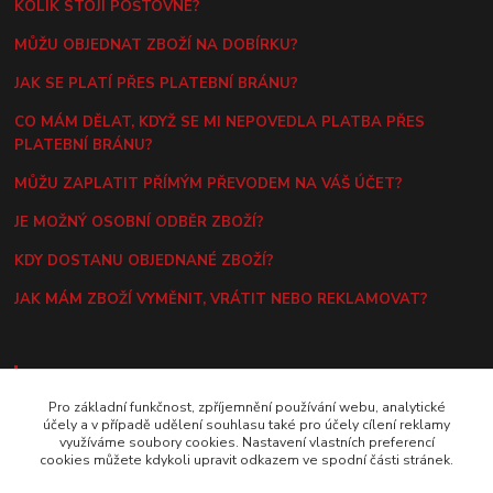
KOLIK STOJÍ POŠTOVNÉ?
MŮŽU OBJEDNAT ZBOŽÍ NA DOBÍRKU?
JAK SE PLATÍ PŘES PLATEBNÍ BRÁNU?
CO MÁM DĚLAT, KDYŽ SE MI NEPOVEDLA PLATBA PŘES
PLATEBNÍ BRÁNU?
MŮŽU ZAPLATIT PŘÍMÝM PŘEVODEM NA VÁŠ ÚČET?
JE MOŽNÝ OSOBNÍ ODBĚR ZBOŽÍ?
KDY DOSTANU OBJEDNANÉ ZBOŽÍ?
JAK MÁM ZBOŽÍ VYMĚNIT, VRÁTIT NEBO REKLAMOVAT?
KONTAKT
Pro základní funkčnost, zpříjemnění používání webu, analytické
E-MAIL
účely a v případě udělení souhlasu také pro účely cílení reklamy
využíváme soubory cookies. Nastavení vlastních preferencí
hlavac@daranus.cz
cookies můžete kdykoli upravit odkazem ve spodní části stránek.
TELEFON