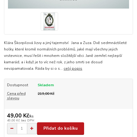
Klára Škorpilová Jizvy a jiný tajemství Jana a Zuza. Dvě sedmnáctileté
holky, které kromě normálních problémů, jaké mají všechny jejich
vrstevnice, musí řešit i mnohem složitější věci. Janě zemřel nejlepší
kamarád, a i když je to víc než rok, z jeho smrti se dosud
nevzpamatovala. Ráda by si o s...
celý popis
Dostupnost
Skladem
Cena před
219,00 Kč
slevou
49,00 Kč
/
ks
49,00 Kč
bez DPH
Přidat do košíku