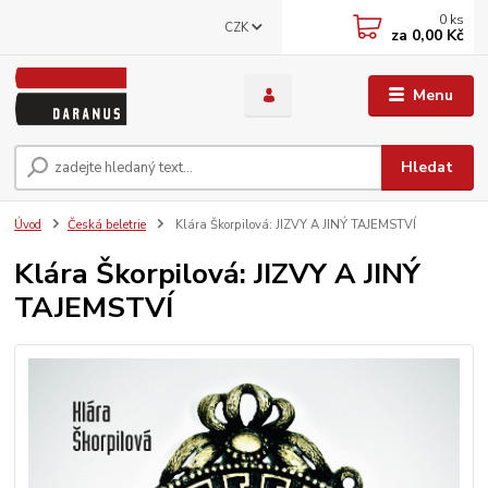
0
ks
CZK
za
0,00 Kč
Menu
Hledat
Úvod
Česká beletrie
Klára Škorpilová: JIZVY A JINÝ TAJEMSTVÍ
Klára Škorpilová: JIZVY A JINÝ
TAJEMSTVÍ