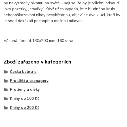
by nevyzradily nikomu na světě – bojí se, že by je všichni odsoudili
jako pozérky, „emařky“. Když už to vypadá, že z bludného kruhu
sebepoškozování nikdy nevybřednou, objeví se dva kluci, kteří by
je snad dokázali pochopit a možná i milovat...
Vázaná, formát 130x200 mm, 160 stran
Zboží zařazeno v kategoriích
Česká beletrie
Pro děti a teenagery
Pro ženy a dívky
Knihy do 100 Kč
Knihy do 200 Kč