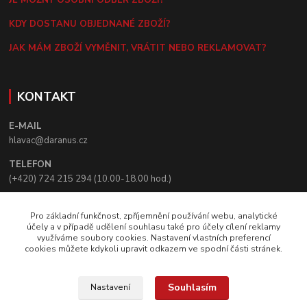
KDY DOSTANU OBJEDNANÉ ZBOŽÍ?
JAK MÁM ZBOŽÍ VYMĚNIT, VRÁTIT NEBO REKLAMOVAT?
KONTAKT
E-MAIL
hlavac@daranus.cz
TELEFON
(+420) 724 215 294 (10.00-18.00 hod.)
KORESPONDENČNÍ ADRESA
Pro základní funkčnost, zpříjemnění používání webu, analytické
Creative Booster, s.r.o.
účely a v případě udělení souhlasu také pro účely cílení reklamy
K Vizerce 64
využíváme soubory cookies. Nastavení vlastních preferencí
164 00 Praha 6
cookies můžete kdykoli upravit odkazem ve spodní části stránek.
© Creative Booster, s.r.o.
Souhlasím
Nastavení