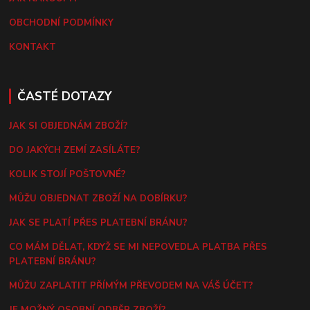
OBCHODNÍ PODMÍNKY
KONTAKT
ČASTÉ DOTAZY
JAK SI OBJEDNÁM ZBOŽÍ?
DO JAKÝCH ZEMÍ ZASÍLÁTE?
KOLIK STOJÍ POŠTOVNÉ?
MŮŽU OBJEDNAT ZBOŽÍ NA DOBÍRKU?
JAK SE PLATÍ PŘES PLATEBNÍ BRÁNU?
CO MÁM DĚLAT, KDYŽ SE MI NEPOVEDLA PLATBA PŘES
PLATEBNÍ BRÁNU?
MŮŽU ZAPLATIT PŘÍMÝM PŘEVODEM NA VÁŠ ÚČET?
JE MOŽNÝ OSOBNÍ ODBĚR ZBOŽÍ?