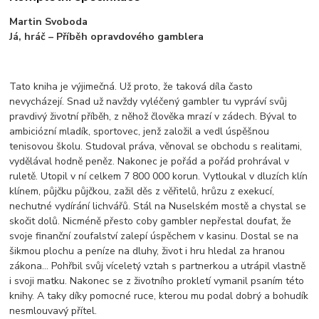
Martin Svoboda
Já, hráč – Příběh opravdového gamblera
Tato kniha je výjimečná. Už proto, že taková díla často
nevycházejí. Snad už navždy vyléčený gambler tu vypráví svůj
pravdivý životní příběh, z něhož člověka mrazí v zádech. Býval to
ambiciózní mladík, sportovec, jenž založil a vedl úspěšnou
tenisovou školu. Studoval práva, věnoval se obchodu s realitami,
vydělával hodně peněz. Nakonec je pořád a pořád prohrával v
ruletě. Utopil v ní celkem 7 800 000 korun. Vytloukal v dluzích klín
klínem, půjčku půjčkou, zažil děs z věřitelů, hrůzu z exekucí,
nechutné vydírání lichvářů. Stál na Nuselském mostě a chystal se
skočit dolů. Nicméně přesto coby gambler nepřestal doufat, že
svoje finanční zoufalství zalepí úspěchem v kasinu. Dostal se na
šikmou plochu a peníze na dluhy, život i hru hledal za hranou
zákona... Pohřbil svůj víceletý vztah s partnerkou a utrápil vlastně
i svoji matku. Nakonec se z životního prokletí vymanil psaním této
knihy. A taky díky pomocné ruce, kterou mu podal dobrý a bohudík
nesmlouvavý přítel.