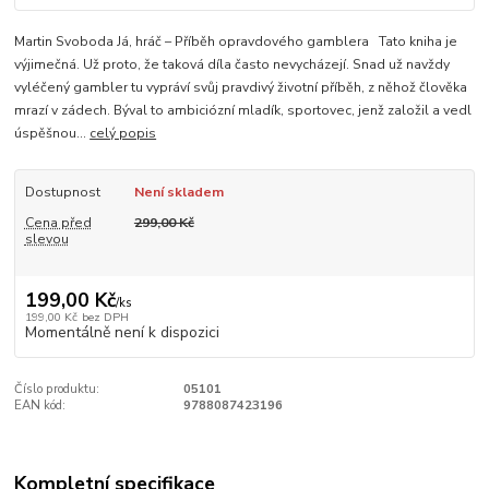
Martin Svoboda Já, hráč – Příběh opravdového gamblera Tato kniha je
výjimečná. Už proto, že taková díla často nevycházejí. Snad už navždy
vyléčený gambler tu vypráví svůj pravdivý životní příběh, z něhož člověka
mrazí v zádech. Býval to ambiciózní mladík, sportovec, jenž založil a vedl
úspěšnou...
celý popis
Dostupnost
Není skladem
Cena před
299,00 Kč
slevou
199,00 Kč
/
ks
199,00 Kč
bez DPH
Momentálně není k dispozici
Číslo produktu:
05101
EAN kód:
9788087423196
Kompletní specifikace