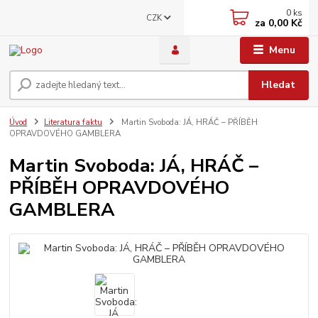
0
ks
CZK
za
0,00 Kč
Menu
Hledat
Úvod
Literatura faktu
Martin Svoboda: JÁ, HRÁČ – PŘÍBĚH
OPRAVDOVÉHO GAMBLERA
Martin Svoboda: JÁ, HRÁČ –
PŘÍBĚH OPRAVDOVÉHO
GAMBLERA