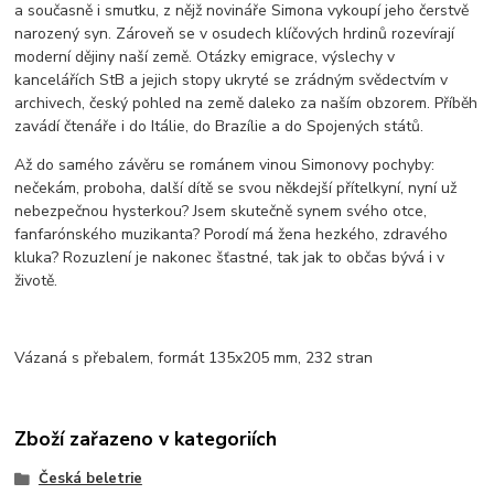
a současně i smutku, z nějž novináře Simona vykoupí jeho čerstvě
narozený syn. Zároveň se v osudech klíčových hrdinů rozevírají
moderní dějiny naší země. Otázky emigrace, výslechy v
kancelářích StB a jejich stopy ukryté se zrádným svědectvím v
archivech, český pohled na země daleko za naším obzorem. Příběh
zavádí čtenáře i do Itálie, do Brazílie a do Spojených států.
Až do samého závěru se románem vinou Simonovy pochyby:
nečekám, proboha, další dítě se svou někdejší přítelkyní, nyní už
nebezpečnou hysterkou? Jsem skutečně synem svého otce,
fanfarónského muzikanta? Porodí má žena hezkého, zdravého
kluka? Rozuzlení je nakonec šťastné, tak jak to občas bývá i v
životě.
Vázaná s přebalem, formát 135x205 mm, 232 stran
Zboží zařazeno v kategoriích
Česká beletrie