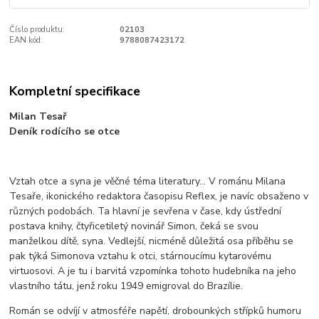
Číslo produktu:
02103
EAN kód:
9788087423172
Kompletní specifikace
Milan Tesař
Deník rodícího se otce
Vztah otce a syna je věčné téma literatury... V románu Milana
Tesaře, ikonického redaktora časopisu Reflex, je navíc obsaženo v
různých podobách. Ta hlavní je sevřena v čase, kdy ústřední
postava knihy, čtyřicetiletý novinář Simon, čeká se svou
manželkou dítě, syna. Vedlejší, nicméně důležitá osa příběhu se
pak týká Simonova vztahu k otci, stárnoucímu kytarovému
virtuosovi. A je tu i barvitá vzpomínka tohoto hudebníka na jeho
vlastního tátu, jenž roku 1949 emigroval do Brazílie.
Román se odvíjí v atmosféře napětí, drobounkých střípků humoru