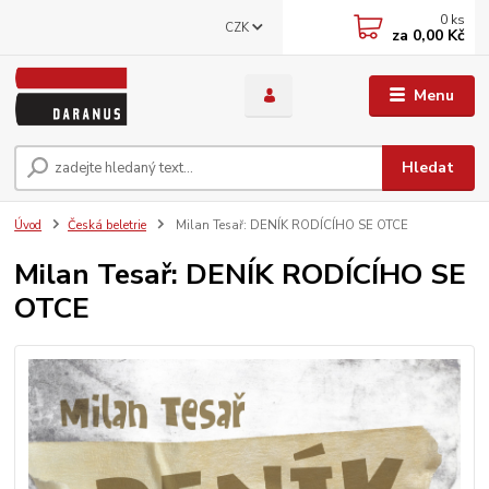
0
ks
CZK
za
0,00 Kč
Menu
Hledat
Úvod
Česká beletrie
Milan Tesař: DENÍK RODÍCÍHO SE OTCE
Milan Tesař: DENÍK RODÍCÍHO SE
OTCE