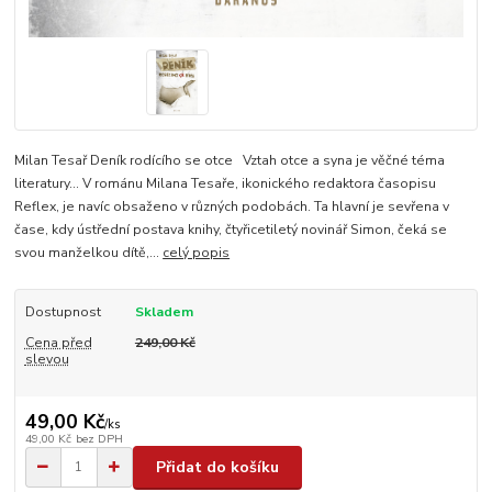
Milan Tesař Deník rodícího se otce Vztah otce a syna je věčné téma
literatury... V románu Milana Tesaře, ikonického redaktora časopisu
Reflex, je navíc obsaženo v různých podobách. Ta hlavní je sevřena v
čase, kdy ústřední postava knihy, čtyřicetiletý novinář Simon, čeká se
svou manželkou dítě,...
celý popis
Dostupnost
Skladem
Cena před
249,00 Kč
slevou
49,00 Kč
/
ks
49,00 Kč
bez DPH
Přidat do košíku