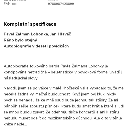
EAN kód:
9788087423899
Kompletní specifikace
Pavel Žalman Lohonka, Jan Hlaváč
Ráno bylo stejný
Autobiografie v deseti povídkách
Autobiografie folkového barda Pavla Žalmana Lohonky je
koncipována netradičně – beletristicky, v povídkové formě. Uvádí ji
následujícími slovy:
Narodil jsem se po válce v malé jihočeské vsi a vypadalo to, že mě
nečeká žádná výjimečná budoucnost. Když jsem byl kluk, nikdy
bych se nenadál, že ke mně osud bude jednou tak štědrý. Že mi
pánbůh sešle spoustu písniček, které budu smět hrát a které si lidi
se mnou budou zpívat. Že odehraju tisíce koncertů a ani k stáru
nebudu muset odejít do muzikantského důchodu. Ale o to v téhle
knize nejde...