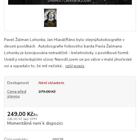
Pavel Žalman Lohonka, Jan HlaváčRáno bylo stejnýAutobiografie v
deseti povídkách Autobiografie folkového barda Pavla Žalmana
Lohonky je koncipována netradičně – beletristicky, v povídkové formě.
Uvádí ji následujícími slovy: Narodil jsem se po válce v malé jihočeské
vsi a vypadalo to, že mě nečeká...
celý popis
Dostupnost
Není skladem
Cena před
279,00 Kč
slevou
249,00 Kč
/
ks
249,00 Kč
bez DPH
Momentálně není k dispozici
Číslo produktu:
00076