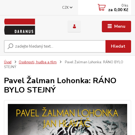
0
ks
CZK
za
0,00 Kč
Menu
Hledat
Úvod
Osobnosti, hudba a film
Pavel Žalman Lohonka: RÁNO BYLO
STEJNÝ
Pavel Žalman Lohonka: RÁNO
BYLO STEJNÝ