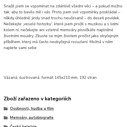
Snažil jsem se vzpomínat na zdánlivě všední věci – a pokud možno
tak, aby to bavilo mě i vás. Proto jsem své vzpomínky poskládal –
někdy úhledně, jindy snad trochu neučesaně – do deseti povídek.
Nečekejte „veselé historky“, které jsem prožil s muzikou a s lidmi
kolem ní, nečekejte ani vzletné memoáry písničkáře naplněné
životními moudry. Zkuste se mým životem pročíst jako obyčejným
příběhem, který má často neobyčejná rozuzlení. Možná v něm
najdete sami sebe.
Vázaná, ilustrovaná, formát 145x210 mm, 192 stran
Zboží zařazeno v kategoriích
Osobnosti, hudba a film
Memoáry, autobiografie
Česká beletrie