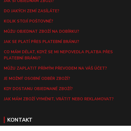
JAK SI OBJEDNÁM ZBOŽÍ?
DO JAKÝCH ZEMÍ ZASÍLÁTE?
KOLIK STOJÍ POŠTOVNÉ?
MŮŽU OBJEDNAT ZBOŽÍ NA DOBÍRKU?
JAK SE PLATÍ PŘES PLATEBNÍ BRÁNU?
CO MÁM DĚLAT, KDYŽ SE MI NEPOVEDLA PLATBA PŘES
PLATEBNÍ BRÁNU?
MŮŽU ZAPLATIT PŘÍMÝM PŘEVODEM NA VÁŠ ÚČET?
JE MOŽNÝ OSOBNÍ ODBĚR ZBOŽÍ?
KDY DOSTANU OBJEDNANÉ ZBOŽÍ?
JAK MÁM ZBOŽÍ VYMĚNIT, VRÁTIT NEBO REKLAMOVAT?
KONTAKT