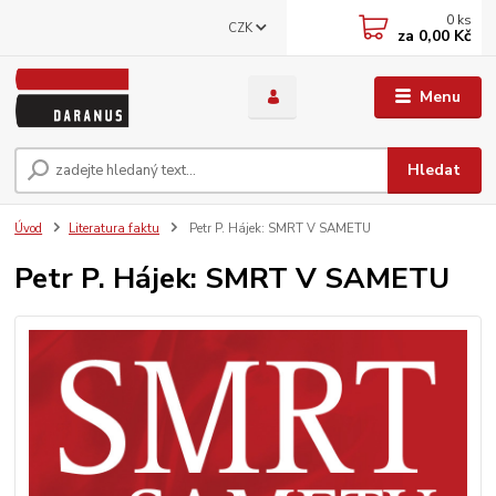
0
ks
CZK
za
0,00 Kč
Menu
Hledat
Úvod
Literatura faktu
Petr P. Hájek: SMRT V SAMETU
Petr P. Hájek: SMRT V SAMETU