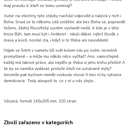
mají pravdu ti, kteří se tomu usmívají?
Autor na všechny tyto otázky nachází odpověď a nalézá v nich i
Boha. Snad se to někomu zdá zvláštní, ale bez Boha se, popravdě
řečeno, žádný filozofický systém vystavět nedá. A kde je v této
knize Bůh, tam musí být i Antikrist - nikoli ďábel, nýbrž člověk z
masa a kostí, nositel zla, i když si to třeba ani neuvědomí.
Hájek ve Smrti v sametu líčí svět kolem nás po svém, nicméně
promyšleně – a může mu někdo něco vyčítat? Ano, samozřejmě,
každý má takové právo, ale nejdřív je třeba si jeho knihu přečíst! A
že by se neměla vydávat, protože útočí na uznávané mýty?
Jenomže pak bychom neměli svobodu slova! A bez ní by vyhasla
demokracie. Tedy alespoň to, co z ní u nás zbylo...
Vázaná, formát 145x205 mm, 320 stran
Zboží zařazeno v kategoriích