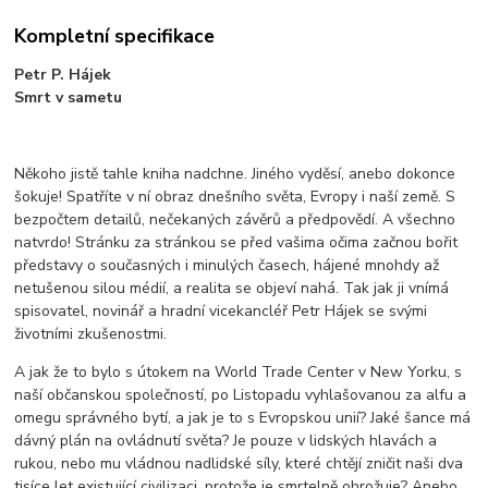
Kompletní specifikace
Petr P. Hájek
Smrt v sametu
Někoho jistě tahle kniha nadchne. Jiného vyděsí, anebo dokonce
šokuje! Spatříte v ní obraz dnešního světa, Evropy i naší země. S
bezpočtem detailů, nečekaných závěrů a předpovědí. A všechno
natvrdo! Stránku za stránkou se před vašima očima začnou bořit
představy o současných i minulých časech, hájené mnohdy až
netušenou silou médií, a realita se objeví nahá. Tak jak ji vnímá
spisovatel, novinář a hradní vicekancléř Petr Hájek se svými
životními zkušenostmi.
A jak že to bylo s útokem na World Trade Center v New Yorku, s
naší občanskou společností, po Listopadu vyhlašovanou za alfu a
omegu správného bytí, a jak je to s Evropskou unií? Jaké šance má
dávný plán na ovládnutí světa? Je pouze v lidských hlavách a
rukou, nebo mu vládnou nadlidské síly, které chtějí zničit naši dva
tisíce let existující civilizaci, protože je smrtelně ohrožuje? Anebo