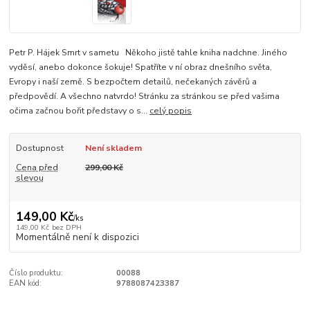
Petr P. Hájek Smrt v sametu Někoho jistě tahle kniha nadchne. Jiného
vyděsí, anebo dokonce šokuje! Spatříte v ní obraz dnešního světa,
Evropy i naší země. S bezpočtem detailů, nečekaných závěrů a
předpovědí. A všechno natvrdo! Stránku za stránkou se před vašima
očima začnou bořit představy o s...
celý popis
Dostupnost
Není skladem
Cena před
299,00 Kč
slevou
149,00 Kč
/
ks
149,00 Kč
bez DPH
Momentálně není k dispozici
Číslo produktu:
00088
EAN kód:
9788087423387