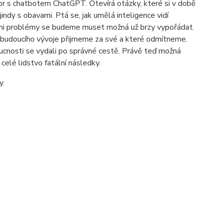
vor s chatbotem ChatGPT. Otevírá otázky, které si v době
ndy s obavami. Ptá se, jak umělá inteligence vidí
 jakými problémy se budeme muset možná už brzy vypořádat.
ů budoucího vývoje přijmeme za své a které odmítneme.
oucnosti se vydali po správné cestě. Právě teď možná
elé lidstvo fatální následky.
y.