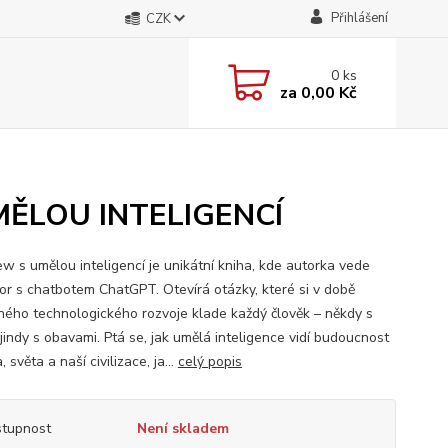
Přihlášení
CZK
0
ks
za
0,00 Kč
UMĚLOU INTELIGENCÍ
ew s umělou inteligencí je unikátní kniha, kde autorka vede
or s chatbotem ChatGPT. Otevírá otázky, které si v době
ného technologického rozvoje klade každý člověk – někdy s
 jindy s obavami. Ptá se, jak umělá inteligence vidí budoucnost
, světa a naší civilizace, ja...
celý popis
tupnost
Není skladem