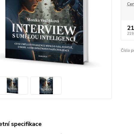
Cen
21
219
Číslo p
tní specifikace