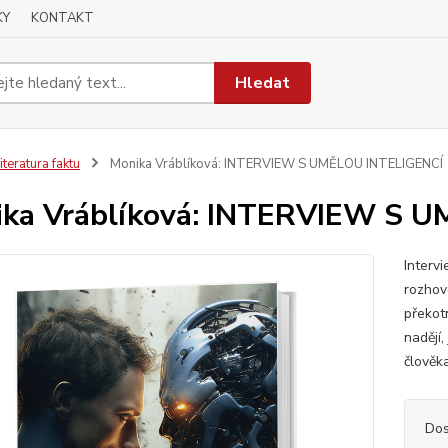
KY
KONTAKT
Hledat
iteratura faktu
Monika Vráblíková: INTERVIEW S UMĚLOU INTELIGENCÍ
ka Vráblíková: INTERVIEW S 
Intervi
rozhov
překot
nadějí,
člověka
Dos