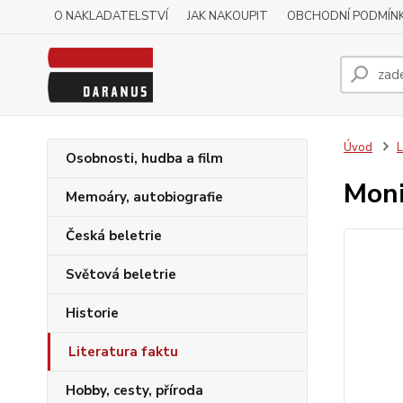
O NAKLADATELSTVÍ
JAK NAKOUPIT
OBCHODNÍ PODMÍN
Úvod
L
Osobnosti, hudba a film
Moni
Memoáry, autobiografie
Česká beletrie
Světová beletrie
Historie
Literatura faktu
Hobby, cesty, příroda