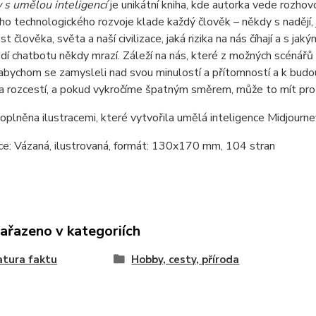
 s umělou inteligencí
je unikátní kniha, kde autorka vede rozho
o technologického rozvoje klade každý člověk – někdy s nadějí, ji
t člověka, světa a naší civilizace, jaká rizika na nás číhají a s
í chatbotu někdy mrazí. Záleží na nás, které z možných scénář
 abychom se zamysleli nad svou minulostí a přítomností a k bud
a rozcestí, a pokud vykročíme špatným směrem, může to mít pro c
doplněna ilustracemi, které vytvořila umělá inteligence Midjourne
ce: Vázaná, ilustrovaná, formát: 130x170 mm, 104 stran
zařazeno v kategoriích
atura faktu
Hobby, cesty, příroda