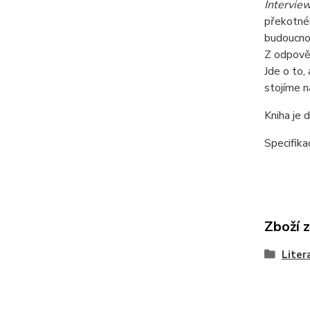
Interview
překotnéh
budoucnos
Z odpověd
Jde o to,
stojíme n
Kniha je 
Specifika
Zboží 
Liter